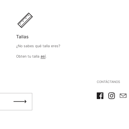
Se requiere iniciar sesión
Inicie sesión en su cuenta para agregar productos a su lista de
deseos y ver los artículos guardados anteriormente.
Tallas
Acceso
¿No sabes qué talla eres?
Obten tu talla
así
.
CONTÁCTANOS
Facebook
Instagra
Ema
Registrarme