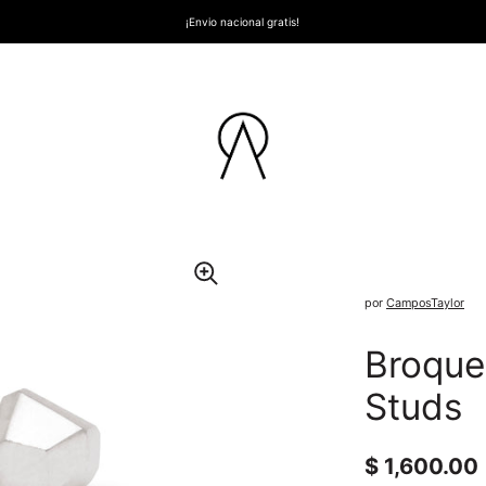
¡Envio nacional gratis!
por
CamposTaylor
Broquel
Studs
Precio nor
$ 1,600.00