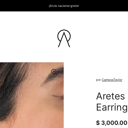
¡Envio nacional gratis!
por
CamposTaylor
Aretes
Earring
Precio nor
$ 3,000.00