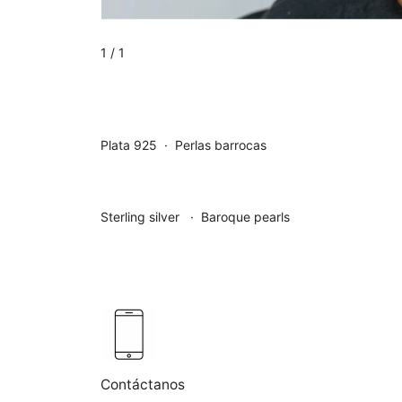
1
/ 1
Plata 925
· Perlas barrocas
Sterling silver
· Baroque pearls
Contáctanos