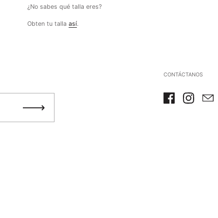
¿No sabes qué talla eres?
Obten tu talla
así
.
CONTÁCTANOS
Facebook
Instagra
Ema
Registrarme