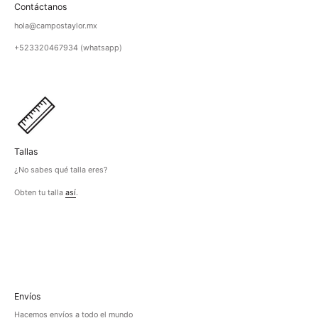
Contáctanos
hola@campostaylor.mx
+523320467934 (whatsapp)
Tallas
¿No sabes qué talla eres?
Obten tu talla
así
.
Envíos
Hacemos envíos a todo el mundo