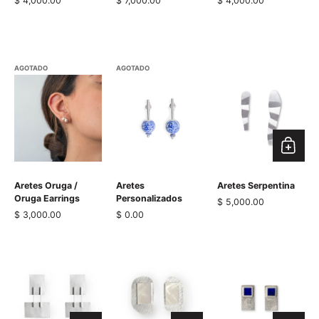
Precio normal
$ 4,000.00
Precio normal
$ 7,000.00
Precio normal
$ 4,000.00
AGOTADO
AGOTADO
Aretes Oruga /
Aretes
Aretes Serpentina
Oruga Earrings
Personalizados
Precio normal
$ 5,000.00
Precio normal
$ 3,000.00
Precio normal
$ 0.00