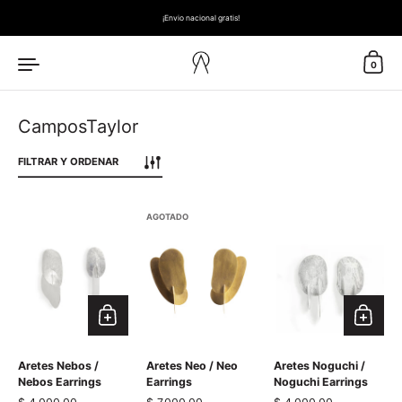
Ir al contenido
¡Envio nacional gratis!
0
CamposTaylor
FILTRAR Y ORDENAR
AGOTADO
Aretes Nebos /
Aretes Neo / Neo
Aretes Noguchi /
Nebos Earrings
Earrings
Noguchi Earrings