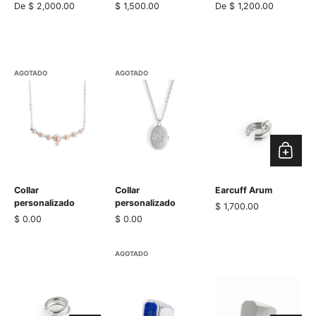
De $ 2,000.00
Precio normal
$ 1,500.00
De $ 1,200.00
Se requiere iniciar sesión
AGOTADO
AGOTADO
Inicie sesión en su cuenta para agregar productos a su
lista de deseos y ver los artículos guardados
anteriormente.
Acceso
Collar
Collar
Earcuff Arum
personalizado
personalizado
Precio normal
$ 1,700.00
Precio normal
$ 0.00
Precio normal
$ 0.00
AGOTADO