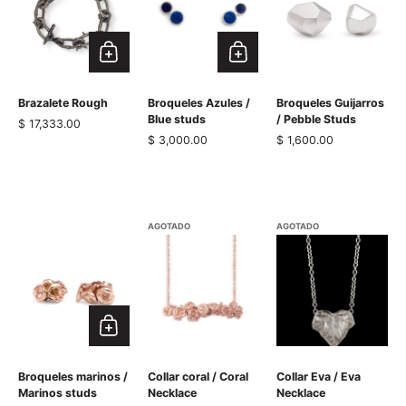
Brazalete Rough
Broqueles Azules /
Broqueles Guijarros
Blue studs
/ Pebble Studs
Precio normal
$ 17,333.00
Precio normal
$ 3,000.00
Precio normal
$ 1,600.00
AGOTADO
AGOTADO
Broqueles marinos /
Collar coral / Coral
Collar Eva / Eva
Marinos studs
Necklace
Necklace