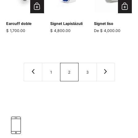
Earcuff doble
Signet Lapislázuli
Signet liso
Precio normal
$ 1,700.00
Precio normal
$ 4,800.00
De $ 4,000.00
1
2
3
Anterior
Siguiente